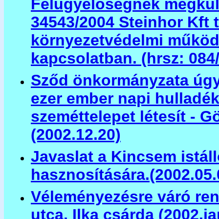
Felügyelőségnek megküld
34543/2004 Steinhor Kft 
környezetvédelmi működ
kapcsolatban. (hrsz: 084/
Sződ önkormányzata úgy
ezer ember napi hulladé
szeméttelepet létesít - G
(2002.12.20)
Javaslat a Kincsem istál
hasznosítására.(2002.05.
Véleményezésre váró rend
utca, Ilka csárda (2002.ja