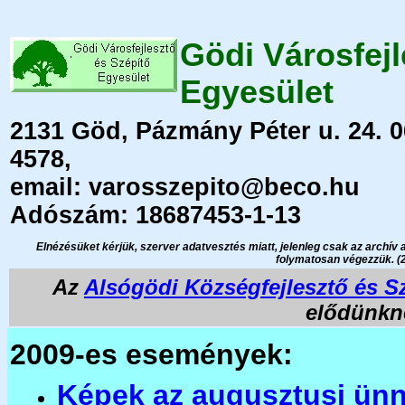
Gödi Városfejl
Egyesület
2131 Göd, Pázmány Péter u. 24. 06
4578,
email: varosszepito@beco.hu
Adószám: 18687453-1-13
Elnézésüket kérjük, szerver adatvesztés miatt, jelenleg csak az archív ad
folymatosan végezzük. (2
Az
Alsógödi Községfejlesztő és S
elődünkn
2009-es események:
Képek az augusztusi ünn