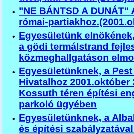
"NE BÁNTSD A DUNÁT" A g
római-partiakhoz.(2001.ok
Egyesületünk elnökének,
a gödi termálstrand fejles
közmeghallgatáson elmo
Egyesületünknek, a Pest
Hivatalhoz 2001.október 2
Kossuth téren építési eng
parkoló ügyében
Egyesületünknek, a Albak
és építési szabályzatáva