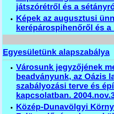
játszórétről és a sétányró
Képek az augusztusi ünn
kerépárospihenőről és a 
Egyesületünk alapszabálya
Városunk jegyzőjének m
beadványunk, az Oázis l
szabályozási terve és épí
kapcsolatban. 2004.nov.3
Közép-Dunavölgyi Körny